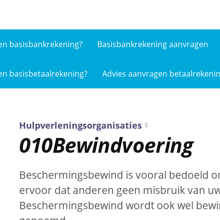
en basis­bankrekening?
Basisbankrekening aanvragen
en basis­betaalrekening?
Advies aanvragen betaalrekeni
Hulpverleningsorganisaties
010Bewindvoering
Beschermingsbewind is vooral bedoeld om
ervoor dat anderen geen misbruik van uw
Beschermingsbewind wordt ook wel bewin