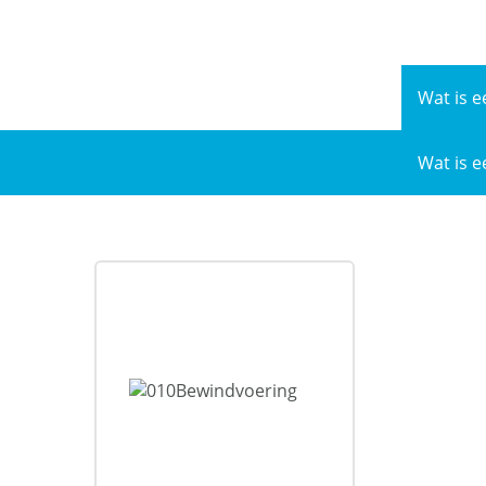
Naar
de
inhoud
Wat is e
Wat is e