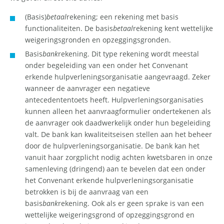
(Basis)
betaal
rekening; een rekening met basis
functionaliteiten. De basis
betaal
rekening kent wettelijke
weigeringsgronden en opzeggingsgronden.
Basis
bank
rekening. Dit type rekening wordt meestal
onder begeleiding van een onder het Convenant
erkende hulpverleningsorganisatie aangevraagd. Zeker
wanneer de aanvrager een negatieve
antecedententoets heeft. Hulpverleningsorganisaties
kunnen alleen het aanvraagformulier ondertekenen als
de aanvrager ook daadwerkelijk onder hun begeleiding
valt. De bank kan kwaliteitseisen stellen aan het beheer
door de hulpverleningsorganisatie. De bank kan het
vanuit haar zorgplicht nodig achten kwetsbaren in onze
samenleving (dringend) aan te bevelen dat een onder
het Convenant erkende hulpverleningsorganisatie
betrokken is bij de aanvraag van een
basis
bank
rekening. Ook als er geen sprake is van een
wettelijke weigeringsgrond of opzeggingsgrond en