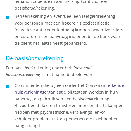
iemand zodoende in aanmerking komt voor een
basis
betaal
rekening.
Beheerrekening en eventueel een leefgeldrekening.
Voor personen met een hogere risicoclassificatie
(negatieve antecedententoets) kunnen bewindvoerders
en curatoren een aanvraag indienen bij de bank waar
de cliënt het laatst heeft gebankierd.
De basis
bank
rekening
Een basis
bank
rekening onder het
Convenant
Basisbankrekening
is met name bedoeld voor:
Consumenten die bij een onder het Convenant
erkende
hulpverleningsorganisatie
bijgestaan worden in hun
aanvraag en gebruik van een basis
bank
rekening.
Bijvoorbeeld dak- en thuislozen, mensen die te kampen
hebben met psychiatrische, verslavings- en/of
schuldenproblematiek en personen die asiel hebben
aangevraagd;