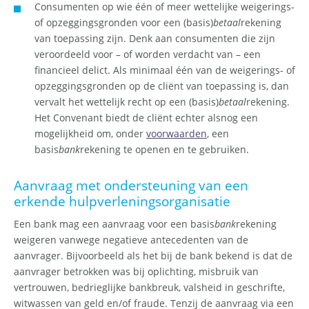
Consumenten op wie één of meer wettelijke weigerings-
of opzeggingsgronden voor een (basis)
betaal
rekening
van toepassing zijn. Denk aan consumenten die zijn
veroordeeld voor – of worden verdacht van – een
financieel delict. Als minimaal één van de weigerings- of
opzeggingsgronden op de cliënt van toepassing is, dan
vervalt het wettelijk recht op een (basis)
betaal
rekening.
Het Convenant biedt de cliënt echter alsnog een
mogelijkheid om, onder
voorwaarden
, een
basis
bank
rekening te openen en te gebruiken.
Aanvraag met ondersteuning van een
erkende hulpverleningsorganisatie
Een bank mag een aanvraag voor een basis
bank
rekening
weigeren vanwege negatieve antecedenten van de
aanvrager. Bijvoorbeeld als het bij de bank bekend is dat de
aanvrager betrokken was bij oplichting, misbruik van
vertrouwen, bedrieglijke bankbreuk, valsheid in geschrifte,
witwassen van geld en/of fraude. Tenzij de aanvraag via een