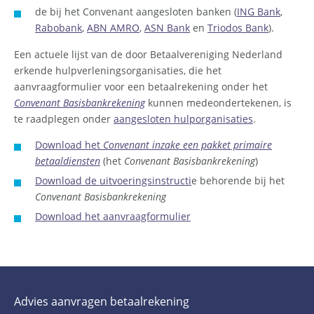
de bij het Convenant aangesloten banken (
ING Bank
,
Rabobank
,
ABN AMRO
,
ASN Bank
en
Triodos Bank
).
Een actuele lijst van de door Betaalvereniging Nederland
erkende hulpverleningsorganisaties, die het
aanvraagformulier voor een betaalrekening onder het
Convenant Basisbankrekening
kunnen medeondertekenen, is
te raadplegen onder
aangesloten hulporganisaties
.
Download het
Convenant inzake een pakket primaire
betaaldiensten
(het
Convenant Basisbankrekening
)
Download de uitvoeringsinstructi
e behorende bij het
Convenant Basisbankrekening
Download het aanvraagformulier
Submenu
Advies aanvragen betaalrekening