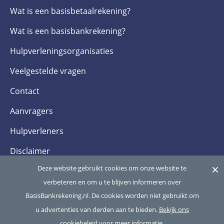
Wat is een basis­betaalrekening?
Wat is een basis­bankrekening?
Hulpverlenings­organisaties
Veelgestelde­ vragen
Contact
Aanvragers
Hulpverleners
Disclaimer
×
Deze website gebruikt cookies om onze website te
Privacy- en cookieverklaring
verbeteren en om u te blijven informeren over
BasisBankrekening.nl. De cookies worden niet gebruikt om
Copyright 2026
Betaalvereniging Nederland
, alle rechten voorbehouden
u advertenties van derden aan te bieden.
Bekijk ons
cookiebeleid voor meer informatie.