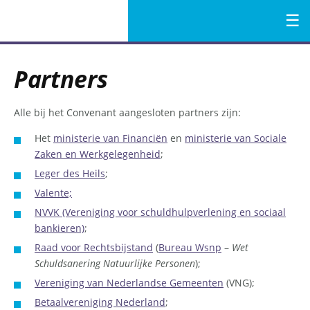
Menu
Naar
de
Partners
inhoud
Alle bij het Convenant aangesloten partners zijn:
Het
ministerie van Financiën
en
ministerie van Sociale
Zaken en Werkgelegenheid
;
Leger des Heils
;
Valente;
NVVK (Vereniging voor schuldhulpverlening en sociaal
bankieren)
;
Raad voor Rechtsbijstand
(
Bureau Wsnp
–
Wet
Schuldsanering Natuurlijke Personen
);
Vereniging van Nederlandse Gemeenten
(VNG);
Betaalvereniging Nederland
;