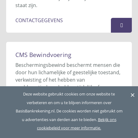
staat zijn.
KAART
CONTACTGEGEVENS
Christelijke Schuldhulp, Stichting
Postbus 40087
CMS Bewindvoering
7504 RB
Enschede
Beschermingsbewind beschermt mensen die
053 - 785 16 24
door hun lichamelijke of geestelijke toestand,
budgetteer@christelijkeschuldhulp.nl
verkwisting of het hebben van
Website
problematische schulden, tijdelijk of
×
duurzaam niet in staat zijn ten volle hun
Deze website gebruikt cookies om onze website te
KAART
vermogensrechtelijke belangen zelf behoorlijk
verbeteren en om u te blijven informeren over
waar te nemen.
BasisBankrekening.nl. De cookies worden niet gebruikt om
u advertenties van derden aan te bieden.
Bekijk ons
CONTACTGEGEVENS
cookiebeleid voor meer informatie.