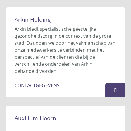
Arca-Match
Hasselobrink 25
Arkin Holding
7544 GB
Enschede
Arkin biedt specialistische geestelijke
0534-783 533
gezondheidszorg in de context van de grote
info@arca-match.nl
stad. Dat doen we door het vakmanschap van
Website
onze medewerkers te verbinden met het
perspectief van de cliënten die bij de
KAART
verschillende onderdelen van Arkin
behandeld worden.
CONTACTGEGEVENS
Arkin Holding
Klaprozenweg 111
Auxilium Hoorn
1033 NN
Amsterdam