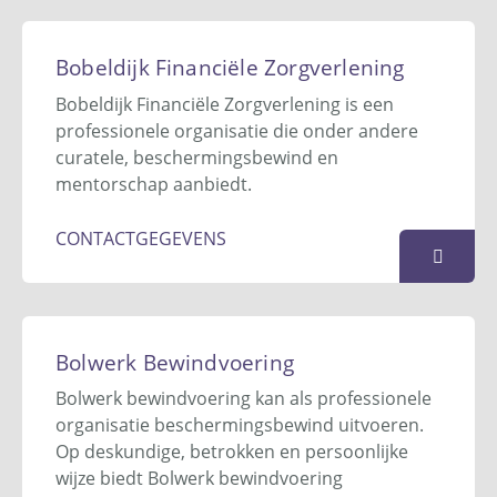
BIS (Beschermingsbewind,
inkomensbeheer en
Bobeldijk Financiële Zorgverlening
schuldbemiddeling) Diensten
Bobeldijk Financiële Zorgverlening is een
Postbus 90240
professionele organisatie die onder andere
1006 BE
Amsterdam
curatele, beschermingsbewind en
020 - 260 21 14
mentorschap aanbiedt.
info@bisdiensten.nl
Website
CONTACTGEGEVENS
KAART
Bobeldijk Financiële Zorgverlening
Postbus 361
Bolwerk Bewindvoering
3700 AJ
Zeist
Bolwerk bewindvoering kan als professionele
030 697 77 31
organisatie beschermingsbewind uitvoeren.
info@bobeldijk.nu
Op deskundige, betrokken en persoonlijke
Website
wijze biedt Bolwerk bewindvoering