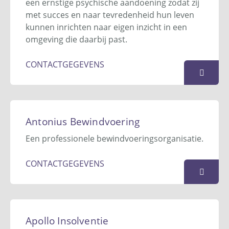
info@andersbelicht.org
een ernstige psychische aandoening zodat zij
Website
met succes en naar tevredenheid hun leven
kunnen inrichten naar eigen inzicht in een
KAART
omgeving die daarbij past.
CONTACTGEGEVENS
Anton Constandse, Stichting
De Werf 15 III
Antonius Bewindvoering
2544 EH
Den Haag
Een professionele bewindvoeringsorganisatie.
070 - 321 02 14
info@stichtingantonconstandse.nl
CONTACTGEGEVENS
Website
KAART
Antonius Bewindvoering
Dennenweg 37-41
Apollo Insolventie