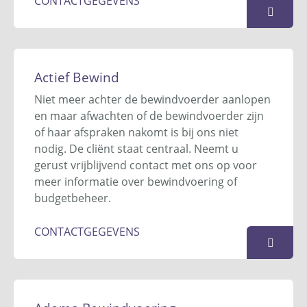
CONTACTGEGEVENS
ACNR Bewind & Budget
Zilverschoonplein 38
Actief Bewind
4621 CD
Bergen op Zoom
Niet meer achter de bewindvoerder aanlopen
085-303 11 73
en maar afwachten of de bewindvoerder zijn
info@acrnbewind.nl
of haar afspraken nakomt is bij ons niet
Website
nodig. De cliënt staat centraal. Neemt u
gerust vrijblijvend contact met ons op voor
KAART
meer informatie over bewindvoering of
budgetbeheer.
CONTACTGEGEVENS
Actief Bewind
Postbus 6