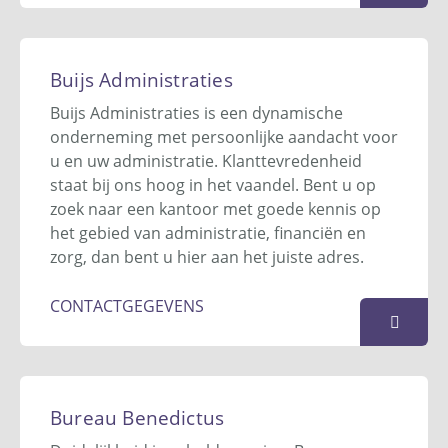
Budgethulp, Stichting
Postbus 404
Buijs Administraties
3140 AK
Maassluis
Buijs Administraties is een dynamische
085 - 04 04 300
onderneming met persoonlijke aandacht voor
postkamer@stichtingbudgethulp.nl
u en uw administratie. Klanttevredenheid
Website
staat bij ons hoog in het vaandel. Bent u op
zoek naar een kantoor met goede kennis op
KAART
het gebied van administratie, financiën en
zorg, dan bent u hier aan het juiste adres.
CONTACTGEGEVENS
Buijs Administraties
Malandolaan 9
Bureau Benedictus
1187 HE
Amstelveen