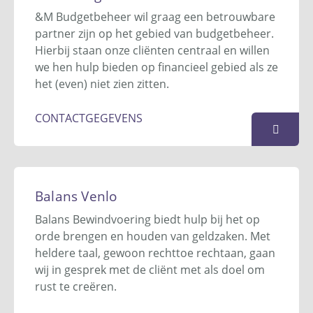
7260 AB
Ruurlo
&M Budgetbeheer wil graag een betrouwbare
0573 - 870 005
partner zijn op het gebied van budgetbeheer.
info@axilon.nl
Hierbij staan onze cliënten centraal en willen
Website
we hen hulp bieden op financieel gebied als ze
het (even) niet zien zitten.
KAART
CONTACTGEGEVENS
B&M Budgetbeheer
Postbus 531
Balans Venlo
4330 AM
Middelburg
Balans Bewindvoering biedt hulp bij het op
0118 - 236 016
orde brengen en houden van geldzaken. Met
info@bmbudgetbeheer.nl
heldere taal, gewoon rechttoe rechtaan, gaan
Website
wij in gesprek met de cliënt met als doel om
rust te creëren.
KAART