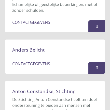
lichamelijke of geestelijke beperkingen, met of
KAART
zonder schulden.
CONTACTGEGEVENS
ALTADOMO
Zilverenberg 36
Anders Belicht
5234 GM
Den Bosch
06 17 03 55 10
CONTACTGEGEVENS
info@altadomo.nl
Website
Anders Belicht
KAART
Deken van Baarsstraat 6c
Anton Constandse, Stichting
6021 BH
Budel
De Stichting Anton Constandse heeft ten doel
0495 - 844 280
ondersteuning te bieden aan mensen met