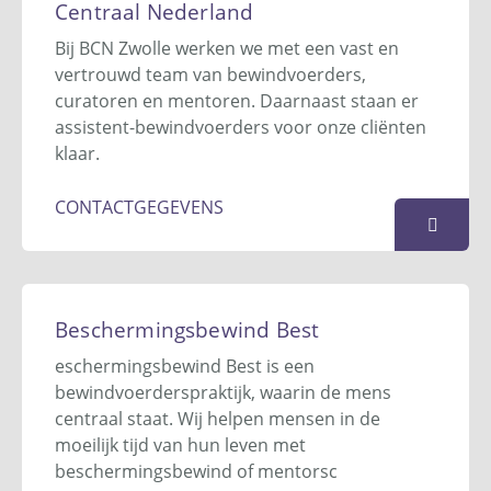
1301 AD
Almere
Centraal Nederland
036 - 760 10 01
Bij BCN Zwolle werken we met een vast en
info@bcn-almere.nl
vertrouwd team van bewindvoerders,
Website
curatoren en mentoren. Daarnaast staan er
assistent-bewindvoerders voor onze cliënten
KAART
klaar.
CONTACTGEGEVENS
BCN Zwolle
Postbus 1414
Beschermingsbewind Best
8001 BK
Zwolle
eschermingsbewind Best is een
038 - 760 03 03
bewindvoerderspraktijk, waarin de mens
info@bcnzwolle.nl
centraal staat. Wij helpen mensen in de
Website
moeilijk tijd van hun leven met
beschermingsbewind of mentorsc