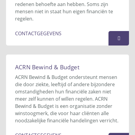
info@bewindvoering.nl
redenen behoefte aan hebben. Soms zijn
Website
mensen niet in staat hun eigen financiën te
regelen.
KAART
CONTACTGEGEVENS
Atalia & Cumberbatch
Frankemaheerd 2 Unit 2.08
ACRN Bewind & Budget
1102 AN
Amsterdam Zuidoost
ACRN Bewind & Budget ondersteunt mensen
020 - 354 66 16
die door ziekte, leeftijd of andere bijzondere
info@acbewindvoering.nl
omstandigheden hun financiële zaken niet
Website
meer zelf kunnen of willen regelen. ACRN
Bewind & Budget is een organisatie zonder
KAART
winstoogmerk, die voor haar cliënten alle
noodzakelijke financiële handelingen verricht.