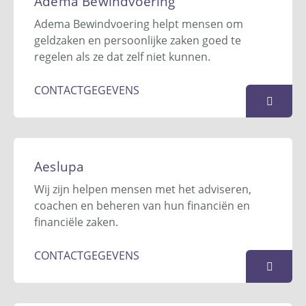
Adema Bewindvoering
5397 ZG
Lith
Adema Bewindvoering helpt mensen om
06 - 38 60 27 25
geldzaken en persoonlijke zaken goed te
info@actiefbewind.nl
regelen als ze dat zelf niet kunnen.
Website
CONTACTGEGEVENS
KAART
Adema Bewindvoering
Postbus 82
Aeslupa
9062 ZJ
Oenkerk
Wij zijn helpen mensen met het adviseren,
058-256 26 92
coachen en beheren van hun financiën en
info@ademabewindvoering.nl
financiële zaken.
Website
CONTACTGEGEVENS
KAART