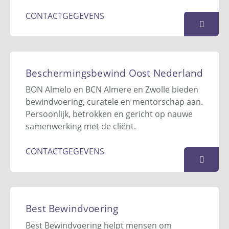
KAART
CONTACTGEGEVENS
Beschermingsbewind Best
Postbus 436
Beschermingsbewind Oost Nederland
5680 AK
Best
BON Almelo en BCN Almere en Zwolle bieden
06-279 09 259 / 06-136 12 304
bewindvoering, curatele en mentorschap aan.
info@beschermingsbewindbest.nl
Persoonlijk, betrokken en gericht op nauwe
Website
samenwerking met de cliënt.
KAART
CONTACTGEGEVENS
Beschermingsbewind Oost
Nederland (BON)
Best Bewindvoering
Postbus 807
Best Bewindvoering helpt mensen om