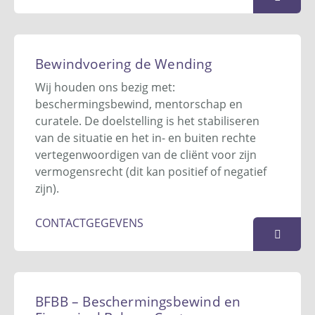
Bewindvoering Albra
Kroontjeskruid 25
Bewindvoering de Wending
4823 CN
Breda
Wij houden ons bezig met:
076-513 91 28
beschermingsbewind, mentorschap en
hans@bewindvoeringalbra.nl
curatele. De doelstelling is het stabiliseren
Website
van de situatie en het in- en buiten rechte
vertegenwoordigen van de cliënt voor zijn
KAART
vermogensrecht (dit kan positief of negatief
zijn).
CONTACTGEGEVENS
Bewindvoering de Wending
Postbus 1010
BFBB – Beschermingsbewind en
1300 BA
Almere