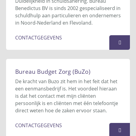
Duidelijkheid in schuldsanering. Bureau
06 40 40 51 87
Benedictus BV is sinds 2002 gespecialiseerd in
info@buijsadministraties.nl
schuldhulp aan particulieren en ondernemers
Website
in Noord-Nederland en Flevoland.
KAART
CONTACTGEGEVENS
Bureau Benedictus
Graete Buorren 16
Bureau Budget Zorg (BuZo)
9263 PM
Garyp
De kracht van Buzo zit hem in het feit dat het
0511 - 522 034
een eenmansbedrijf is. Het voordeel hieraan
info@bureaubenedictus.nl
is dat het contact met mijn cliënten
Website
persoonlijk is en cliënten met één telefoontje
direct weten hoe de zaken ervoor staan.
KAART
CONTACTGEGEVENS