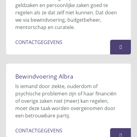
7600 AV
Almelo
geldzaken en persoonlijke zaken goed te
0546 - 647 058
regelen als ze dat zelf niet kunnen. Dat doen
info@bon-almelo.nl
we via bewindvoering, budgetbeheer,
Website
mentorschap en curatele.
KAART
CONTACTGEGEVENS
Best Bewindvoering
De Vucht 25
Bewindvoering Albra
5121 ZK
Rijen
ls iemand door ziekte, ouderdom of
06 - 2521 3624 / 06 - 3645 5694
psychische problemen zijn of haar financiën
info@bestbewindvoering.nl
of overige zaken niet (meer) kan regelen,
Website
moet deze taak worden overgenomen door
een betrouwbare partij.
KAART
CONTACTGEGEVENS