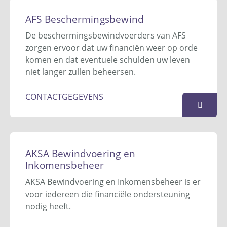
Aeslupa
Jacob van Lennepkade 205hs
AFS Beschermingsbewind
1054 ZP
Amsterdam
De beschermingsbewindvoerders van AFS
020-412 35 07
zorgen ervoor dat uw financiën weer op orde
info@aeslupa.com
komen en dat eventuele schulden uw leven
Website
niet langer zullen beheersen.
KAART
CONTACTGEGEVENS
AFS Beschermingsbewind
Curieweg 7
AKSA Bewindvoering en
3208 KJ
Spijkenisse
Inkomensbeheer
085 - 4010 666
AKSA Bewindvoering en Inkomensbeheer is er
info@afs-beschermingsbewind.nl
voor iedereen die financiële ondersteuning
Website
nodig heeft.