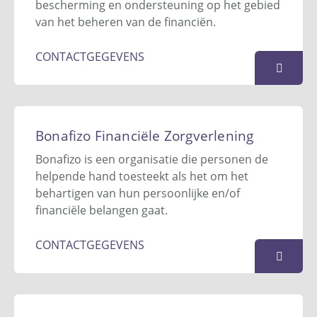
bescherming en ondersteuning op het gebied
KAART
van het beheren van de financiën.
CONTACTGEGEVENS
Bolwerk Bewindvoering
Postbus 5179
Bonafizo Financiële Zorgverlening
2900 ED
Capelle aan den IJssel
Bonafizo is een organisatie die personen de
06 - 4050 7621
helpende hand toesteekt als het om het
contact@bolwerkbewindvoering.nl
behartigen van hun persoonlijke en/of
Website
financiële belangen gaat.
KAART
CONTACTGEGEVENS
Bonafizo Financiële Zorgverlening