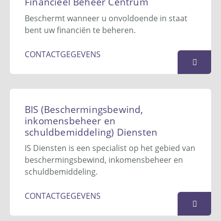
Financieel Beheer Centrum
036 – 760 9990
Beschermt wanneer u onvoldoende in staat
info@bewindvoeringdewending.nl
bent uw financiën te beheren.
Website
CONTACTGEGEVENS
KAART
BFBB - Beschermingsbewind en
Financieel Beheer Centrum
BIS (Beschermingsbewind,
Postbus 4
inkomensbeheer en
9062 ZH
Oentsjerk
schuldbemiddeling) Diensten
058 - 843 71 24
IS Diensten is een specialist op het gebied van
info@bfbb.nl
beschermingsbewind, inkomensbeheer en
Website
schuldbemiddeling.
KAART
CONTACTGEGEVENS