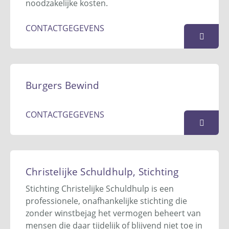
noodzakelijke kosten.
CONTACTGEGEVENS
Bureau voor Financiële
Ondersteuning (gemeente
Burgers Bewind
Doetinchem)
Raadhuisstraat 2
CONTACTGEGEVENS
7001 EW
Doetinchem
0314 - 377 377
sdv@doetinchem.nl
Burgers Bewind
Website
Lijsterstraat 13
Christelijke Schuldhulp, Stichting
7051 XS
Varsseveld
KAART
Stichting Christelijke Schuldhulp is een
06 57 74 99 51
professionele, onafhankelijke stichting die
s.burgers@burgersbewind.nl
zonder winstbejag het vermogen beheert van
Website
mensen die daar tijdelijk of blijvend niet toe in