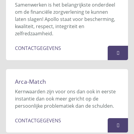
7545 WB
Enschede
Samenwerken is het belangrijkste onderdeel
053 - 432 77 00
om de financiële zorgverlening te kunnen
info@antoniusbewind.nl
laten slagen! Apollo staat voor bescherming,
Website
kwaliteit, respect, integriteit en
zelfredzaamheid.
KAART
CONTACTGEGEVENS
Apollo Insolventie
Postbus 74
Arca-Match
1633 ZH
Avenhorn
Kernwaarden zijn voor ons dan ook in eerste
0229 - 506 605
instantie dan ook meer gericht op de
info@apolloinsolventie.nl
persoonlijke problematiek dan de schulden.
Website
CONTACTGEGEVENS
KAART