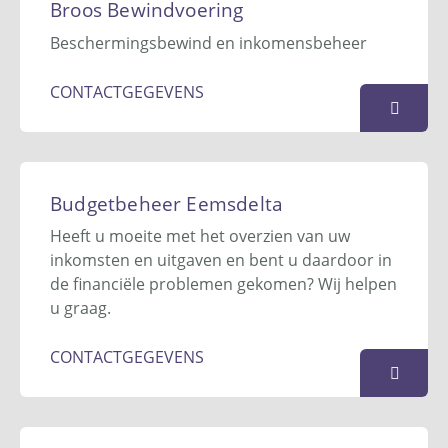
Hub Ortmanstraat 18
Broos Bewindvoering
6286 EA
Wittem
Beschermingsbewind en inkomensbeheer
043 - 450 25 41
info@bonafizo.nl
CONTACTGEGEVENS
Website
KAART
Broos Bewindvoering
Postbus 963
Budgetbeheer Eemsdelta
4600 AZ
Bergen op Zoom
Heeft u moeite met het overzien van uw
06 4820 8213
inkomsten en uitgaven en bent u daardoor in
info@broosbewindvoering.nl
de financiële problemen gekomen? Wij helpen
Website
u graag.
KAART
CONTACTGEGEVENS
Budgetbeheer Eemsdelta