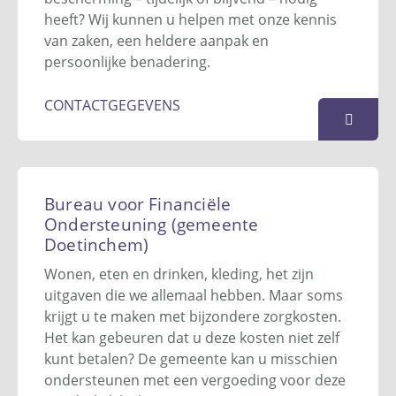
Website
heeft? Wij kunnen u helpen met onze kennis
van zaken, een heldere aanpak en
KAART
persoonlijke benadering.
CONTACTGEGEVENS
Bureau Ten Hove
Postbus 10424
Bureau voor Financiële
7301 GK
Apeldoorn
Ondersteuning (gemeente
Doetinchem)
055 - 301 46 37
info@bureautenhove.nl
Wonen, eten en drinken, kleding, het zijn
Website
uitgaven die we allemaal hebben. Maar soms
krijgt u te maken met bijzondere zorgkosten.
KAART
Het kan gebeuren dat u deze kosten niet zelf
kunt betalen? De gemeente kan u misschien
ondersteunen met een vergoeding voor deze