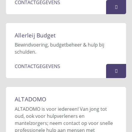
KAART
CONTACTGEGEVENS
AKSA Bewindvoering en
Inkomensbeheer
Allerleij Budget
Postbus 4093
Bewindvoering, budgetbeheer & hulp bij
7200 BB
Zutphen
schulden.
0575 214 214
info@aksabeheer.nl
CONTACTGEGEVENS
Website
KAART
Allerleij Budget
Postbus 93
ALTADOMO
6850 AB
Huissen
ALTADOMO is voor iedereen! Van jong tot
026-711 00 98
oud, ook voor hulpverleners en
info@allerleijbudget.nl
mantelzorgers; neem contact op voor snelle
Website
professionele hulp aan mensen met