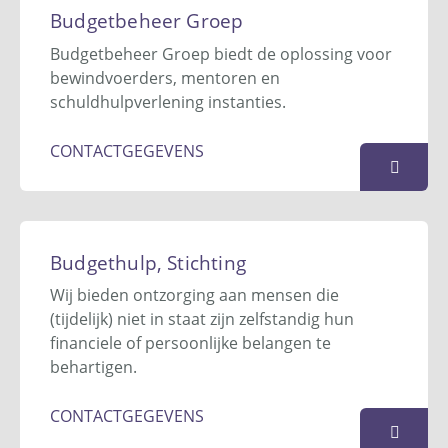
Zwet 32
Budgetbeheer Groep
9932 AB
Farmsum
Budgetbeheer Groep biedt de oplossing voor
06 - 2018 4039
bewindvoerders, mentoren en
info@budgetbeheereemsdelta.nl
schuldhulpverlening instanties.
Website
CONTACTGEGEVENS
KAART
Budgetbeheer Groep
Keulenstraat 11-D
Budgethulp, Stichting
7418 ET
Deventer
Wij bieden ontzorging aan mensen die
085 – 902 77 96
(tijdelijk) niet in staat zijn zelfstandig hun
info@budgetbeheergroep.nl
financiele of persoonlijke belangen te
Website
behartigen.
KAART
CONTACTGEGEVENS