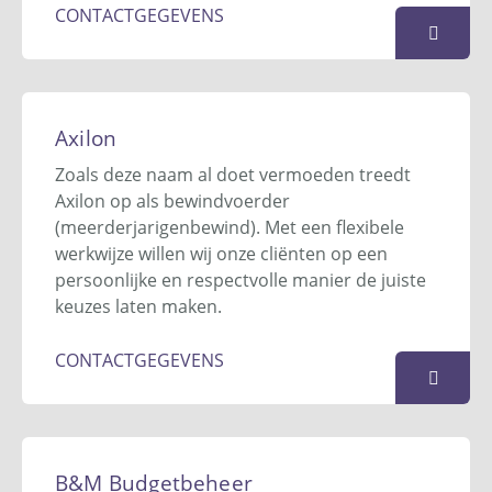
020 - 590 5000
CONTACTGEGEVENS
info@arkin.nl
Website
Auxilium Hoorn
KAART
De Corantijn 12
Axilon
1689 AN
Zwaag
Zoals deze naam al doet vermoeden treedt
0229 - 841 373
Axilon op als bewindvoerder
(meerderjarigenbewind). Met een flexibele
KAART
werkwijze willen wij onze cliënten op een
persoonlijke en respectvolle manier de juiste
keuzes laten maken.
CONTACTGEGEVENS
Axilon
Postbus 86
B&M Budgetbeheer