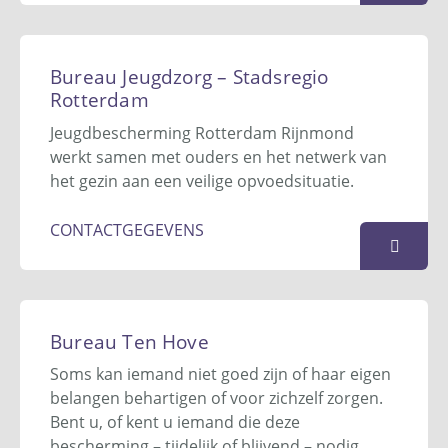
Bureau Budget Zorg
Postbus 62
Bureau Jeugdzorg – Stadsregio
1777 ZH
Hippolytushoef
Rotterdam
06 - 2002 3292
Jeugdbescherming Rotterdam Rijnmond
anja@buzo.nl
werkt samen met ouders en het netwerk van
Website
het gezin aan een veilige opvoedsituatie.
KAART
CONTACTGEGEVENS
Bureau Jeugdzorg - Stadregio
Rotterdam
Bureau Ten Hove
Delftseplein 29
Soms kan iemand niet goed zijn of haar eigen
3013 AA
Rotterdam
belangen behartigen of voor zichzelf zorgen.
010 - 233 0000
Bent u, of kent u iemand die deze
info@jbrr.nl
bescherming – tijdelijk of blijvend – nodig