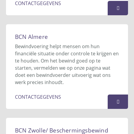
CONTACTGEGEVENS
Balans Venlo
Albert Cuypstraat 1e
BCN Almere
5914 XE
Venlo
Bewindvoering helpt mensen om hun
077 - 851 94 48
financiële situatie onder controle te krijgen en
info@balansvenlo.nl
te houden. Om het bewind goed op te
Website
starten, vermelden we op onze pagina wat
doet een bewindvoerder uitvoerig wat ons
KAART
werk precies inhoudt.
CONTACTGEGEVENS
BCN Almere
Postbus 10152
BCN Zwolle/ Beschermingsbewind