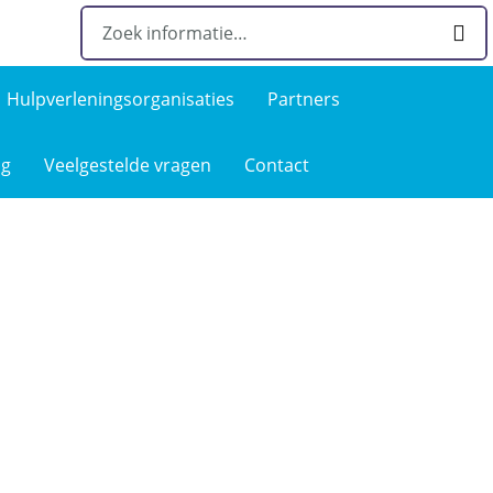
Hulpverlenings­organisaties
Partners
ng
Veelgestelde­ vragen
Contact