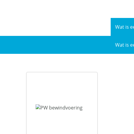
Naar
de
inhoud
Wat is e
Wat is e