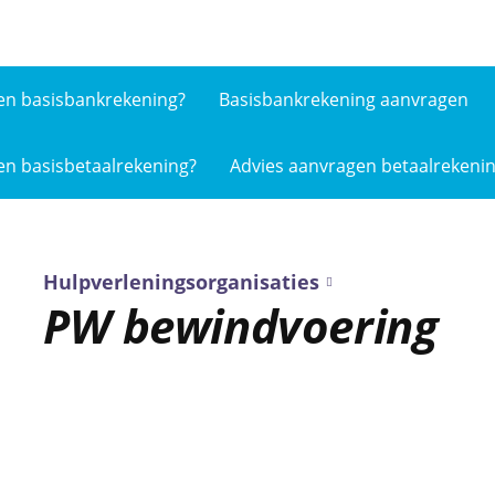
en basis­bankrekening?
Basisbankrekening aanvragen
en basis­betaalrekening?
Advies aanvragen betaalrekeni
Hulpverleningsorganisaties
PW bewindvoering