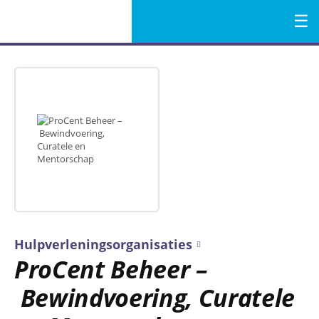
Menu
Naar
de
inhoud
Hulpverleningsorganisaties
ProCent Beheer –
Bewindvoering, Curatele