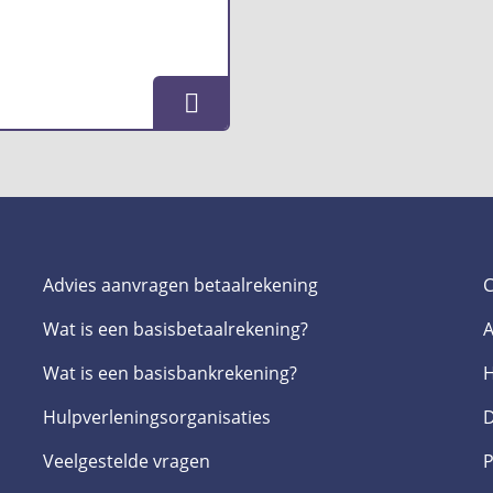
Advies aanvragen betaalrekening
C
Wat is een basis­betaalrekening?
A
Wat is een basis­bankrekening?
H
Hulpverlenings­organisaties
D
Veelgestelde­ vragen
P