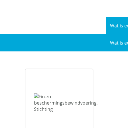
Naar
de
inhoud
Wat is e
Wat is e