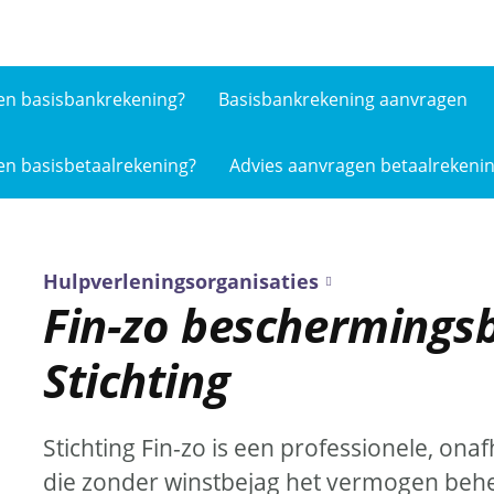
en basis­bankrekening?
Basisbankrekening aanvragen
en basis­betaalrekening?
Advies aanvragen betaalrekeni
Hulpverleningsorganisaties
Fin-zo beschermings
Stichting
Stichting Fin-zo is een professionele, onafh
die zonder winstbejag het vermogen behee