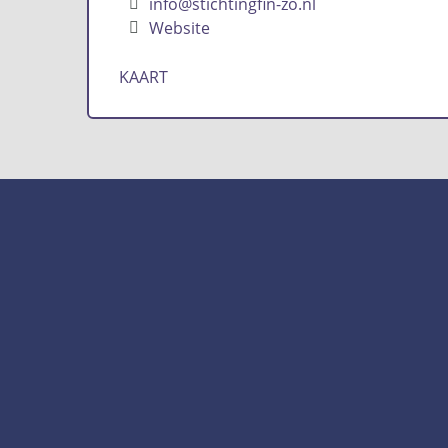
info@stichtingfin-zo.nl
Website
KAART