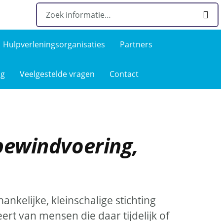
Hulpverlenings­organisaties
Partners
ng
Veelgestelde­ vragen
Contact
bewindvoering,
ankelijke, kleinschalige stichting
rt van mensen die daar tijdelijk of