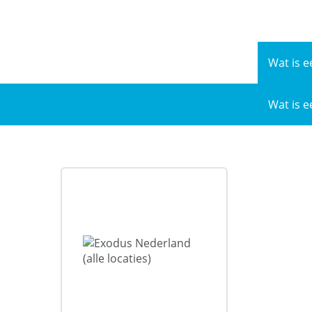
Naar
de
inhoud
Wat is e
Wat is e