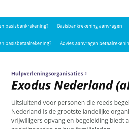
en basis­bankrekening?
Basisbankrekening aanvragen
en basis­betaalrekening?
Advies aanvragen betaalrekeni
Hulpverleningsorganisaties
Exodus Nederland (all
Uitsluitend voor personen die reeds beg
Nederland is de grootste landelijke organ
vrijwilligers opvang en begeleiding biedt