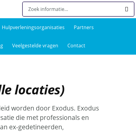
Hulpverlenings­organisaties
Partners
ng
Veelgestelde­ vragen
Contact
e locaties)
eleid worden door Exodus. Exodus
isatie die met professionals en
 aan ex-gedetineerden,