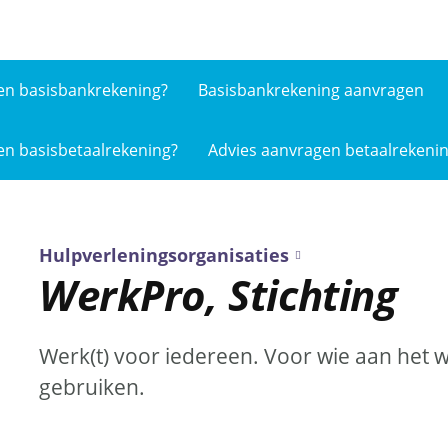
en basis­bankrekening?
Basisbankrekening aanvragen
en basis­betaalrekening?
Advies aanvragen betaalrekeni
Hulpverleningsorganisaties
WerkPro, Stichting
Werk(t) voor iedereen. Voor wie aan het w
gebruiken.