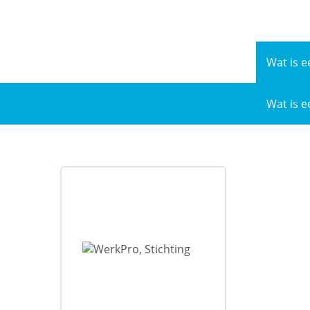
Naar
de
inhoud
Wat is e
Wat is e