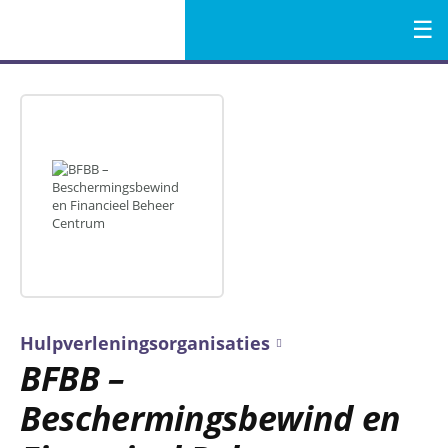
Menu
Naar
de
inhoud
Hulpverleningsorganisaties
BFBB –
Beschermingsbewind en