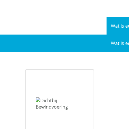
Naar
de
inhoud
Wat is e
Wat is e