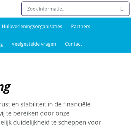
Hulpverlenings­organisaties
Partners
ng
Veelgestelde­ vragen
Contact
ng
st en stabiliteit in de financiële
wij te bereiken door onze
elijk duidelijkheid te scheppen voor