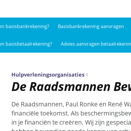
en basis­bankrekening?
Basisbankrekening aanvragen
en basis­betaalrekening?
Advies aanvragen betaalrekeni
Hulpverleningsorganisaties
De Raadsmannen Bew
De Raadsmannen, Paul Ronke en René War
financiële toekomst. Als beschermingsbew
in je financiën te creëren. Wij zijn gespec