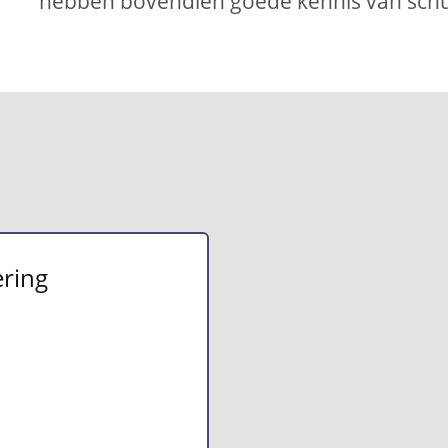
hebben bovendien goede kennis van schu
ring