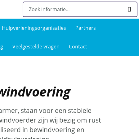
Hulpverlenings­organisaties
Partners
ng
Veelgestelde­ vragen
Contact
indvoering
mer, staan voor een stabiele
indvoerder zijn wij bezig om rust
ialiseerd in bewindvoering en