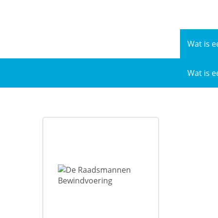
Naar
de
inhoud
Wat is e
Wat is e