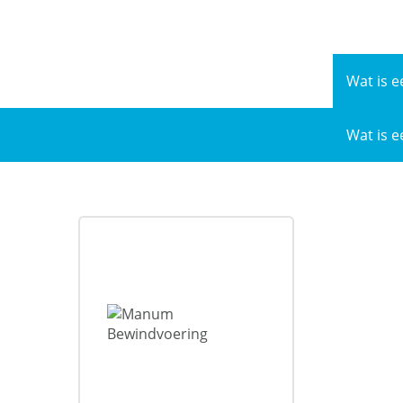
Naar
de
inhoud
Wat is e
Wat is e