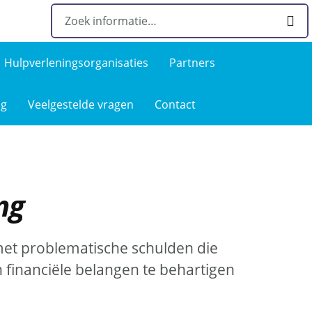
Hulpverlenings­organisaties
Partners
ng
Veelgestelde­ vragen
Contact
ng
et problematische schulden die
hun financiële belangen te behartigen