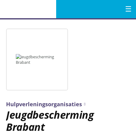
Menu
Naar
de
inhoud
Hulpverleningsorganisaties
Jeugdbescherming
Brabant