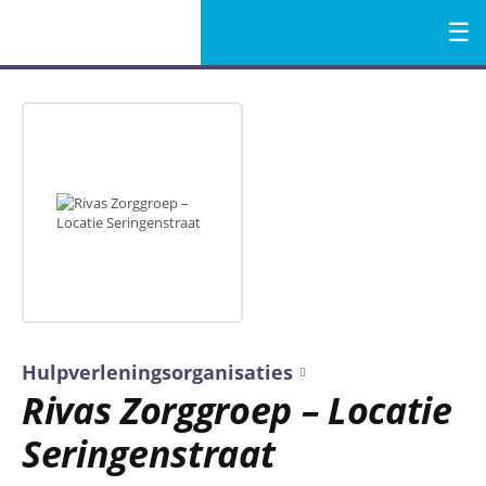
Menu
Naar
de
inhoud
Hulpverleningsorganisaties
Rivas Zorggroep – Locatie
Seringenstraat