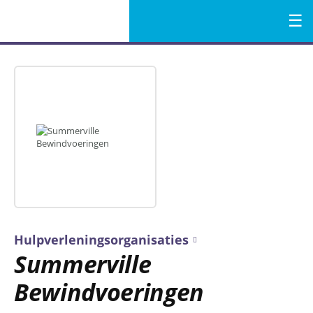
Menu
Naar
de
inhoud
Hulpverleningsorganisaties
Summerville
Bewindvoeringen