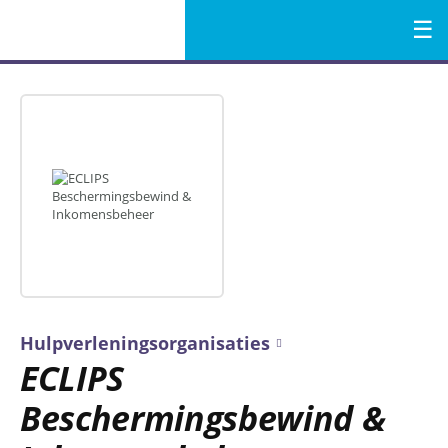
Menu
Naar
de
inhoud
Hulpverleningsorganisaties
ECLIPS
Beschermingsbewind &