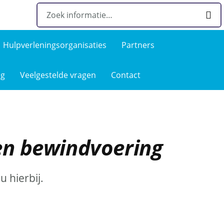
Hulpverlenings­organisaties
Partners
ng
Veelgestelde­ vragen
Contact
en bewindvoering
u hierbij.