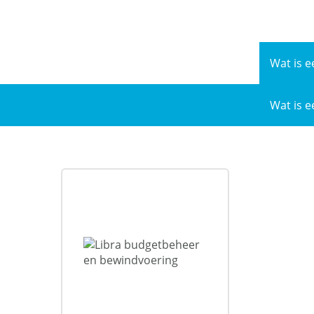
Naar
de
inhoud
Wat is e
Wat is e