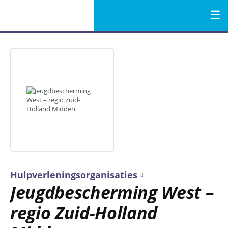
Menu
Naar
de
inhoud
Hulpverleningsorganisaties
Jeugdbescherming West –
regio Zuid-Holland