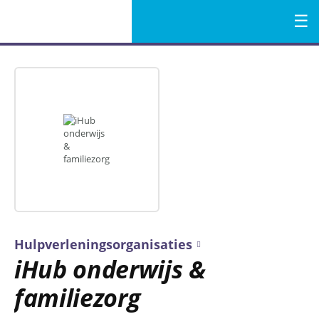
Menu
Naar
de
inhoud
Hulpverleningsorganisaties
iHub onderwijs &
familiezorg