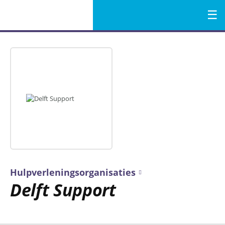
Menu
Naar
de
inhoud
Hulpverleningsorganisaties
Delft Support