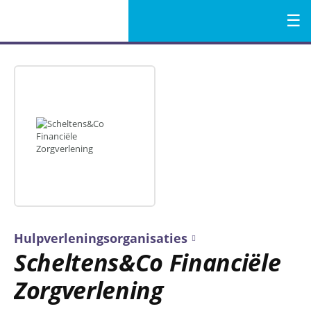
Menu
Naar
de
inhoud
Hulpverleningsorganisaties
Scheltens&Co Financiële
Zorgverlening