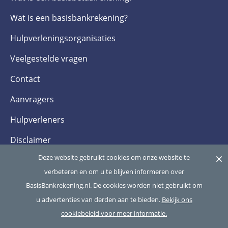
Wat is een basis­bankrekening?
Hulpverlenings­organisaties
Veelgestelde­ vragen
Contact
Aanvragers
Hulpverleners
Disclaimer
×
Deze website gebruikt cookies om onze website te
Privacy- en cookieverklaring
verbeteren en om u te blijven informeren over
BasisBankrekening.nl. De cookies worden niet gebruikt om
Copyright 2026
Betaalvereniging Nederland
, alle rechten voorbehouden
u advertenties van derden aan te bieden.
Bekijk ons
cookiebeleid voor meer informatie.
Terug naar boven