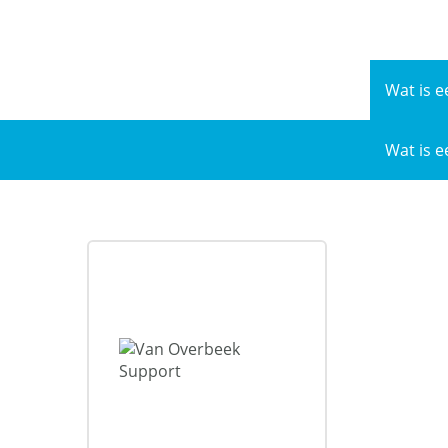
Naar
de
inhoud
Wat is e
Wat is e